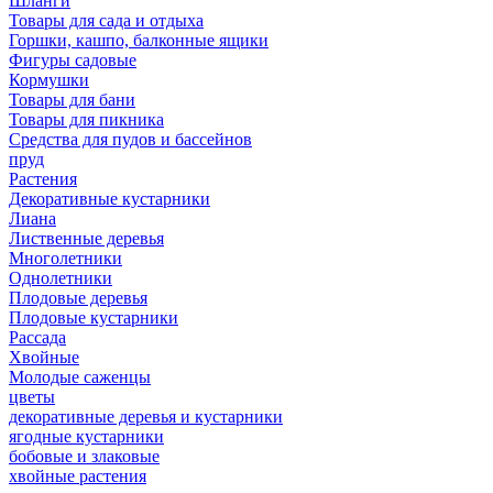
Шланги
Товары для сада и отдыха
Горшки, кашпо, балконные ящики
Фигуры садовые
Кормушки
Товары для бани
Товары для пикника
Средства для пудов и бассейнов
пруд
Растения
Декоративные кустарники
Лиана
Лиственные деревья
Многолетники
Однолетники
Плодовые деревья
Плодовые кустарники
Рассада
Хвойные
Молодые саженцы
цветы
декоративные деревья и кустарники
ягодные кустарники
бобовые и злаковые
хвойные растения