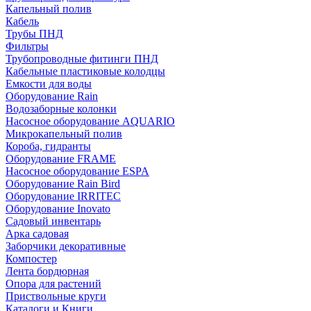
Капельный полив
Кабель
Трубы ПНД
Фильтры
Трубопроводные фитинги ПНД
Кабельные пластиковые колодцы
Емкости для воды
Оборудование Rain
Водозаборные колонки
Насосное оборудование AQUARIO
Микрокапельный полив
Короба, гидранты
Оборудование FRAME
Насосное оборудование ESPA
Оборудование Rain Bird
Оборудование IRRITEC
Оборудование Inovato
Садовый инвентарь
Арка садовая
Заборчики декоративные
Компостер
Лента бордюрная
Опора для растений
Приствольные круги
Каталоги и Книги