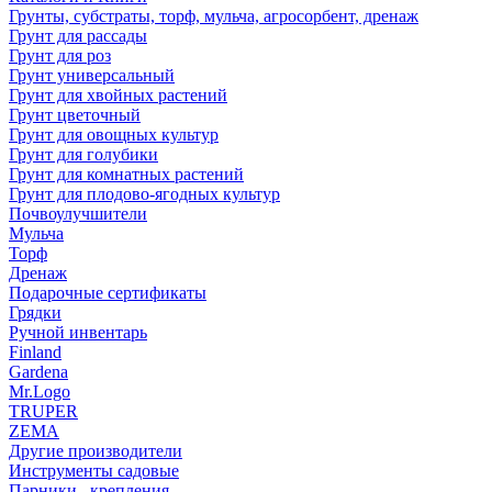
Грунты, субстраты, торф, мульча, агросорбент, дренаж
Грунт для рассады
Грунт для роз
Грунт универсальный
Грунт для хвойных растений
Грунт цветочный
Грунт для овощных культур
Грунт для голубики
Грунт для комнатных растений
Грунт для плодово-ягодных культур
Почвоулучшители
Мульча
Торф
Дренаж
Подарочные сертификаты
Грядки
Ручной инвентарь
Finland
Gardena
Mr.Logo
TRUPER
ZEMA
Другие производители
Инструменты садовые
Парники , крепления